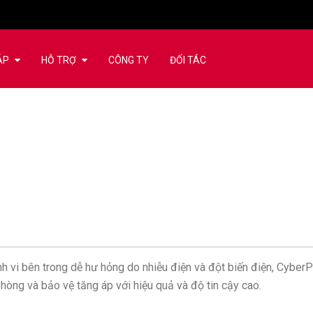
ÁP
HỖ TRỢ
CÔNG TY
ĐỐI TÁC
tinh vi bên trong dễ hư hỏng do nhiễu điện và đột biến điện, Cyb
hòng và bảo vệ tăng áp với hiệu quả và độ tin cậy cao.