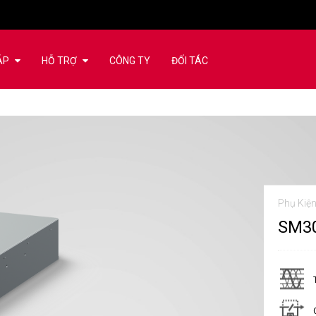
ÁP
HỖ TRỢ
CÔNG TY
ĐỐI TÁC
Phụ Kiệ
SM3