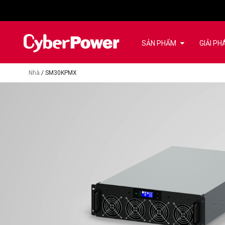
SẢN PHẨM
GIẢI PH
Nhà
/
SM30KPMX