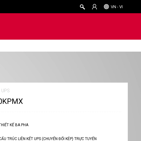
VN - VI
n UPS
0KPMX
THIẾT KẾ BA PHA
CẤU TRÚC LIÊN KẾT UPS (CHUYỂN ĐỔI KÉP) TRỰC TUYẾN