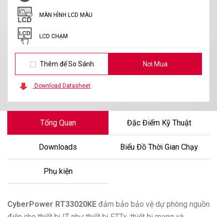
MÀN HÌNH LCD MÀU
LCD CHẠM
Thêm để So Sánh
Nơi Mua
Download Datasheet
Tổng Quan
Đặc Điểm Kỹ Thuật
Downloads
Biểu Đồ Thời Gian Chạy
Phụ kiện
CyberPower
RT33020KE
đảm bảo bảo vệ dự phòng nguồn
điện cho thiết bị IT như thiết bị FTTx, thiết bị mạng và