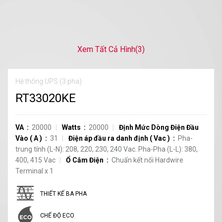
Xem Tất Cả Hình
(3)
Hệ thống UPS (3 pha)
RT33020KE
VA
20000
Watts
20000
Định Mức Dòng Điện Đầu
Vào
(
A
)
31
Điện áp đầu ra danh định
(
Vac
)
Pha-
trung tính (L-N): 208, 220, 230, 240 Vac. Pha-Pha (L-L): 380,
400, 415 Vac
Ổ Cắm Điện
Chuẩn kết nối Hardwire
Terminal
x
1
THIẾT KẾ BA PHA
CHẾ ĐỘ ECO