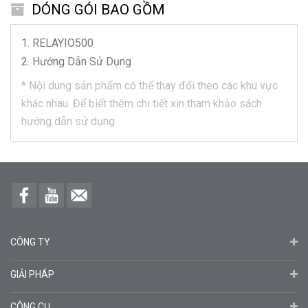
DÓNG GÓI BAO GỒM
RELAYIO500
Hướng Dẫn Sử Dụng
*
Nội dung sản phẩm có thể thay đổi theo các khu vực
khác nhau.
Để biết thêm chi tiết xin tham khảo sách
hướng dẫn sử dụng
CÔNG TY
GIẢI PHÁP
CÔNG CỤ