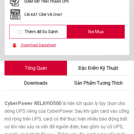
GIÁM SÁT TÌNH TRẠNG UPS
CÀI ĐẶT CẮM VÀ CHẠY
Thêm để So Sánh
Nơi Mua
Download Datasheet
Tổng Quan
Đặc Điểm Kỹ Thuật
Downloads
Sản Phẩm Tương Thích
CyberPower
RELAYIO500
là tiện ích quản lý tùy chọn cho
dòng UPS riêng của CyberPower. Sau khi gắn card vào cổng
mở rộng trên UPS, card có thể thực hiện nhiều báo động bất
cứ khi nào xảy ra vấn đề nguồn điện, bao gồm sự cố UPS,