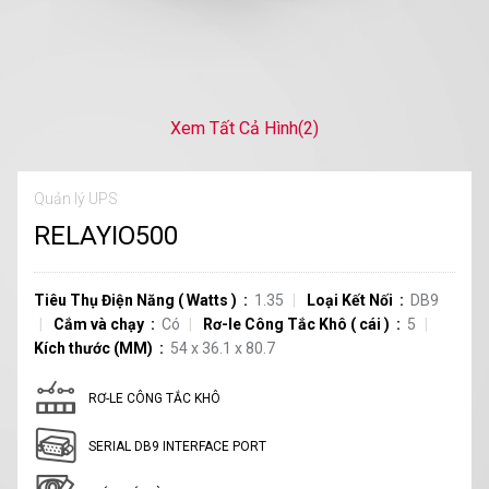
Xem Tất Cả Hình
(2)
Quản lý UPS
RELAYIO500
Tiêu Thụ Điện Năng
(
Watts
)
1.35
Loại Kết Nối
DB9
Cắm và chạy
Có
Rơ-le Công Tắc Khô
(
cái
)
5
Kích thước (MM)
54 x 36.1 x 80.7
RƠ-LE CÔNG TẮC KHÔ
SERIAL DB9 INTERFACE PORT