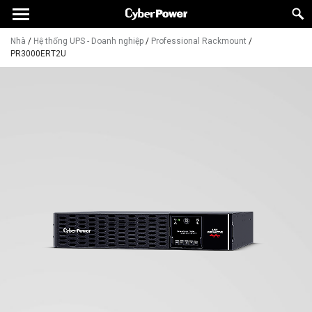
Nhà
/
Hệ thống UPS - Doanh nghiệp
/
Professional Rackmount
/
PR3000ERT2U