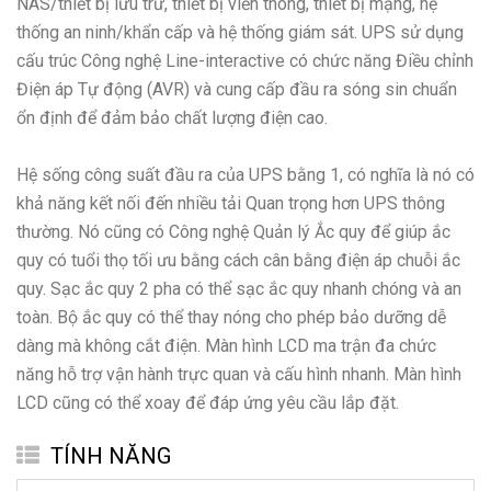
NAS/thiết bị lưu trữ, thiết bị viễn thông, thiết bị mạng, hệ
thống an ninh/khẩn cấp và hệ thống giám sát. UPS sử dụng
cấu trúc Công nghệ Line-interactive có chức năng Điều chỉnh
Điện áp Tự động (AVR) và cung cấp đầu ra sóng sin chuẩn
ổn định để đảm bảo chất lượng điện cao.
Hệ sống công suất đầu ra của UPS bằng 1, có nghĩa là nó có
khả năng kết nối đến nhiều tải Quan trọng hơn UPS thông
thường. Nó cũng có Công nghệ Quản lý Ắc quy để giúp ắc
quy có tuổi thọ tối ưu bằng cách cân bằng điện áp chuỗi ắc
quy. Sạc ắc quy 2 pha có thể sạc ắc quy nhanh chóng và an
toàn. Bộ ắc quy có thể thay nóng cho phép bảo dưỡng dễ
dàng mà không cắt điện. Màn hình LCD ma trận đa chức
năng hỗ trợ vận hành trực quan và cấu hình nhanh. Màn hình
LCD cũng có thể xoay để đáp ứng yêu cầu lắp đặt.
TÍNH NĂNG