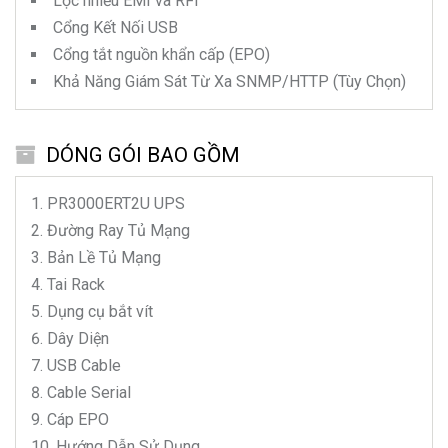
Lọc nhiễu EMI và RFI
Cổng Kết Nối USB
Cổng tắt nguồn khẩn cấp (EPO)
Khả Năng Giám Sát Từ Xa SNMP/HTTP (Tùy Chọn)
DÓNG GÓI BAO GỒM
PR3000ERT2U
UPS
Đường Ray Tủ Mạng
Bản Lề Tủ Mạng
Tai Rack
Dụng cụ bắt vít
Dây Diện
USB Cable
Cable Serial
Cáp EPO
Hướng Dẫn Sử Dụng