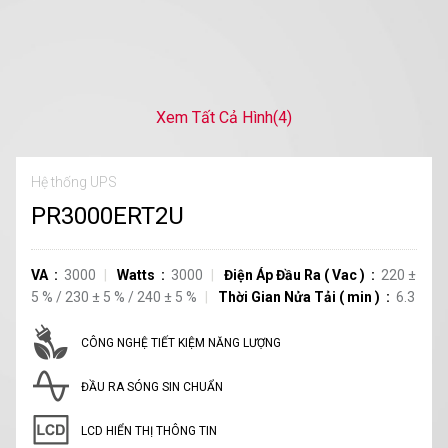
Xem Tất Cả Hình
(4)
Hệ thống UPS
PR3000ERT2U
VA
3000
Watts
3000
Điện Áp Đầu Ra
(
Vac
)
220
±
5
%
/
230
±
5
%
/
240
±
5
%
Thời Gian Nửa Tải
(
min
)
6.3
CÔNG NGHỆ TIẾT KIỆM NĂNG LƯỢNG
ĐẦU RA SÓNG SIN CHUẨN
LCD HIỂN THỊ THÔNG TIN