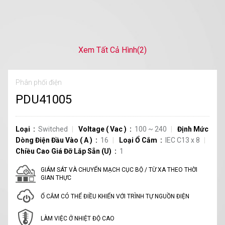
Xem Tất Cả Hình
(2)
Phân phối điện
PDU41005
Loại
Switched
Voltage
(
Vac
)
100 ~ 240
Định Mức
Dòng Điện Đầu Vào
(
A
)
16
Loại Ổ Cắm
IEC C13
x
8
Chiều Cao Giá Đỡ Lắp Sẵn (U)
1
GIÁM SÁT VÀ CHUYỂN MẠCH CỤC BỘ / TỪ XA THEO THỜI
GIAN THỰC
Ổ CẮM CÓ THỂ ĐIỀU KHIỂN VỚI TRÌNH TỰ NGUỒN ĐIỆN
LÀM VIỆC Ở NHIỆT ĐỘ CAO