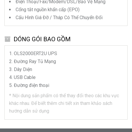
Điện Thoại/Fax/Modem/DSL/Bảo Vệ Mạng
Cổng tắt nguồn khẩn cấp (EPO)
Cấu Hình Giá Đỡ / Tháp Có Thể Chuyển Đổi
DÓNG GÓI BAO GỒM
OLS2000ERT2U
UPS
Đường Ray Tủ Mạng
Dây Diện
USB Cable
Đường điện thoại
*
Nội dung sản phẩm có thể thay đổi theo các khu vực
khác nhau.
Để biết thêm chi tiết xin tham khảo sách
hướng dẫn sử dụng