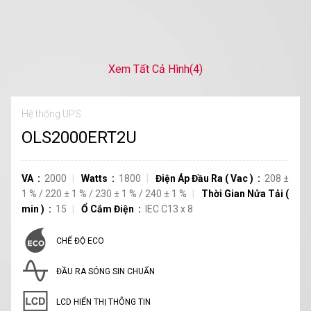
Xem Tất Cả Hình
(4)
Hệ thống UPS
OLS2000ERT2U
VA
2000
Watts
1800
Điện Áp Đầu Ra
(
Vac
)
208
±
1
%
/
220
±
1
%
/
230
±
1
%
/
240
±
1
%
Thời Gian Nửa Tải
(
min
)
15
Ổ Cắm Điện
IEC C13
x
8
CHẾ ĐỘ ECO
ĐẦU RA SÓNG SIN CHUẨN
LCD HIỂN THỊ THÔNG TIN