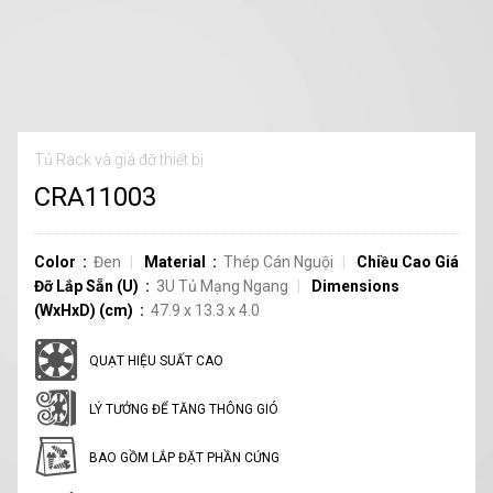
Tủ Rack và giá đỡ thiết bị
CRA11003
Color
Đen
Material
Thép Cán Nguội
Chiều Cao Giá
Đỡ Lắp Sẵn (U)
3U Tủ Mạng Ngang
Dimensions
(WxHxD) (cm)
47.9 x 13.3 x 4.0
QUẠT HIỆU SUẤT CAO
LÝ TƯỞNG ĐỂ TĂNG THÔNG GIÓ
BAO GỒM LẮP ĐẶT PHẦN CỨNG