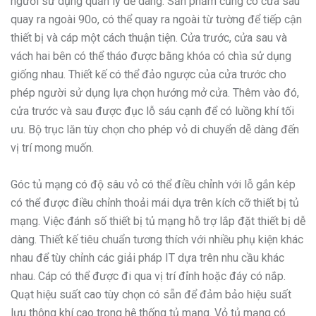
người sử dụng quản lý dễ dàng. Sản phẩm cũng có cửa sau
quay ra ngoài 90o, có thể quay ra ngoài từ tường để tiếp cận
thiết bị và cáp một cách thuận tiện. Cửa trước, cửa sau và
vách hai bên có thể tháo được bằng khóa có chìa sử dụng
giống nhau. Thiết kế có thể đảo ngược của cửa trước cho
phép người sử dụng lựa chọn hướng mở cửa. Thêm vào đó,
cửa trước và sau được đục lỗ sáu cạnh để có luồng khí tối
ưu. Bộ trục lăn tùy chọn cho phép vỏ di chuyển dễ dàng đến
vị trí mong muốn.
Góc tủ mạng có độ sâu vỏ có thể điều chỉnh với lỗ gắn kép
có thể được điều chỉnh thoải mái dựa trên kích cỡ thiết bị tủ
mạng. Việc đánh số thiết bị tủ mạng hỗ trợ lắp đặt thiết bị dễ
dàng. Thiết kế tiêu chuẩn tương thích với nhiều phụ kiện khác
nhau để tùy chỉnh các giải pháp IT dựa trên nhu cầu khác
nhau. Cáp có thể được đi qua vị trí đỉnh hoặc đáy có nắp.
Quạt hiệu suất cao tùy chọn có sẵn để đảm bảo hiệu suất
lưu thông khí cao trong hệ thống tủ mạng. Vỏ tủ mạng có