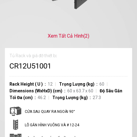
Xem Tất Cả Hình
(2)
Tủ Rack và giá đỡ thiết bị
CR12U51001
Rack Height
(
U
)
12
Trọng Lượng (kg)
60
Dimensions (WxHxD) (cm)
60 x 63.7 x 60
Độ Sâu Gắn
Tối Đa (cm)
46.2
Trọng Lượng (kg)
27.3
CỬA SAU QUAY RA NGOÀI 90°
LỖ GẮN HÌNH VUÔNG VÀ # 12-24