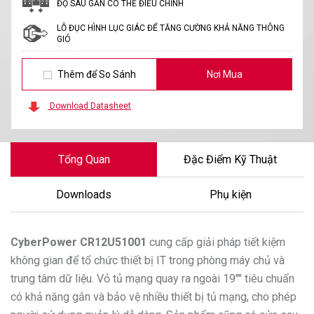
ĐỘ SÂU GẮN CÓ THỂ ĐIỀU CHỈNH
LỖ ĐỤC HÌNH LỤC GIÁC ĐỂ TĂNG CƯỜNG KHẢ NĂNG THÔNG
GIÓ
Thêm để So Sánh
Nơi Mua
Download Datasheet
Tổng Quan
Đặc Điểm Kỹ Thuật
Downloads
Phụ kiện
CyberPower
CR12U51001
cung cấp giải pháp tiết kiệm
không gian để tổ chức thiết bị IT trong phòng máy chủ và
trung tâm dữ liệu. Vỏ tủ mạng quay ra ngoài 19"" tiêu chuẩn
có khả năng gắn và bảo vệ nhiều thiết bị tủ mạng, cho phép