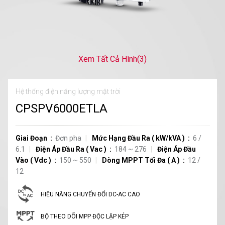
Xem Tất Cả Hình
(3)
Hệ thống điện năng lượng mặt trời
CPSPV6000ETLA
Giai Đoạn
Đơn pha
Mức Hạng Đầu Ra
(
kW/kVA
)
6 /
6.1
Điện Áp Đầu Ra
(
Vac
)
184 ~ 276
Điện Áp Đầu
Vào
(
Vdc
)
150 ~ 550
Dòng MPPT Tối Đa
(
A
)
12
/
12
HIỆU NĂNG CHUYỂN ĐỔI DC-AC CAO
BỘ THEO DÕI MPP ĐỘC LẬP KÉP