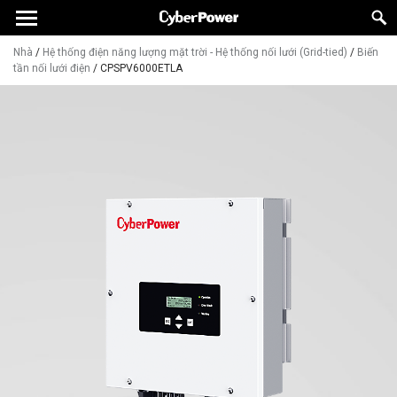
Nhà
/
Hệ thống điện năng lượng mặt trời - Hệ thống nối lưới (Grid-tied)
/
Biến
tần nối lưới điện
/
CPSPV6000ETLA