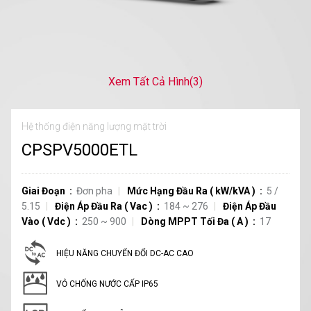
Xem Tất Cả Hình
(3)
Hệ thống điện năng lượng mặt trời
CPSPV5000ETL
Giai Đoạn
Đơn pha
Mức Hạng Đầu Ra
(
kW/kVA
)
5 /
5.15
Điện Áp Đầu Ra
(
Vac
)
184 ~ 276
Điện Áp Đầu
Vào
(
Vdc
)
250 ~ 900
Dòng MPPT Tối Đa
(
A
)
17
HIỆU NĂNG CHUYỂN ĐỔI DC-AC CAO
VỎ CHỐNG NƯỚC CẤP IP65