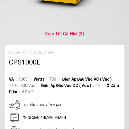
Xem Tất Cả Hình
(3)
Bộ biến đổi điện (Inverter)
CPS1000E
VA
1000
Watts
700
Điện Áp Đầu Vào AC
(
Vac
)
140
~
300
Vac
Điện Áp Đầu Vào DC
(
Vdc
)
12
Ổ Cắm
Điện
AS
x
2
TỰ ĐỘNG CHUYỂN MẠCH
THỜI GIAN CHUYỂN NHANH