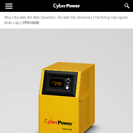
Nhà
/
Bộ biến đổi điện (Inverter) - Bộ biến tần (Inverter)
/
Hệ thống cấp nguồn
khẩn cấp
/
CPS1000E