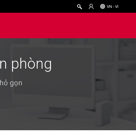
VN - VI
ăn phòng
nhỏ gọn