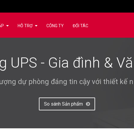
ÁP
HỖ TRỢ
CÔNG TY
ĐỐI TÁC
g UPS - Gia đình & V
ượng dự phòng đáng tin cậy với thiết kế 
So sánh Sản phẩm