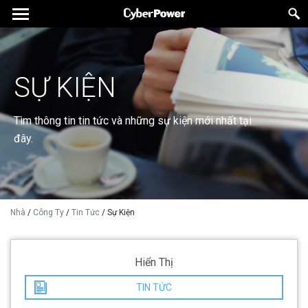
SỰ KIỆN
Tìm thông tin tin tức và những sự kiện mới nhất tại
đây.
Nhà
/
Công Ty
/
Tin Tức
/
Sự Kiện
Hiển Thị
TIN TỨC