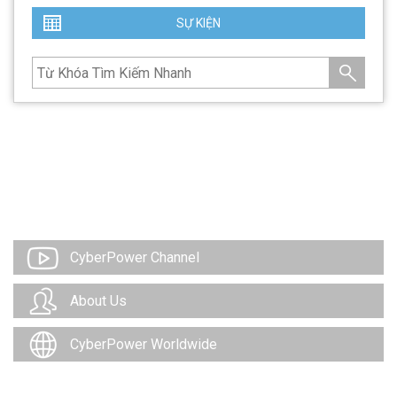
SỰ KIỆN
CyberPower Channel
About Us
CyberPower Worldwide