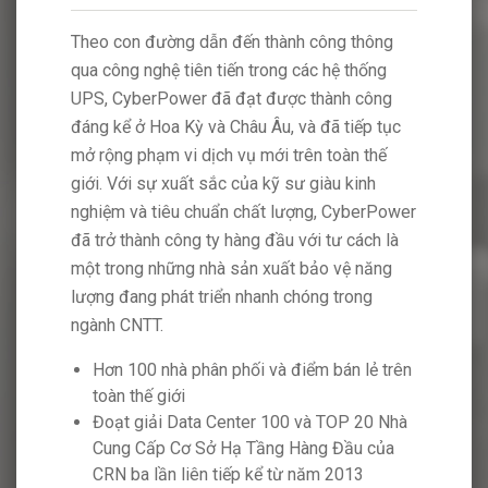
 thông
Theo con đường dẫn đến thành công thông
Theo con
 thống
qua công nghệ tiên tiến trong các hệ thống
qua công 
h công
UPS, CyberPower đã đạt được thành công
UPS, Cyb
tiếp tục
đáng kể ở Hoa Kỳ và Châu Âu, và đã tiếp tục
đáng kể ở
àn thế
mở rộng phạm vi dịch vụ mới trên toàn thế
mở rộng p
kinh
giới. Với sự xuất sắc của kỹ sư giàu kinh
giới. Với
yberPower
nghiệm và tiêu chuẩn chất lượng, CyberPower
nghiệm v
 cách là
đã trở thành công ty hàng đầu với tư cách là
đã trở th
ệ năng
một trong những nhà sản xuất bảo vệ năng
một tron
rong
lượng đang phát triển nhanh chóng trong
lượng đan
ngành CNTT.
ngành CN
n lẻ trên
Hơn 100 nhà phân phối và điểm bán lẻ trên
Hơn 10
toàn thế giới
toàn t
P 20 Nhà
Đoạt giải Data Center 100 và TOP 20 Nhà
Đoạt g
ầu của
Cung Cấp Cơ Sở Hạ Tầng Hàng Đầu của
Cung 
013
CRN ba lần liên tiếp kể từ năm 2013
CRN ba