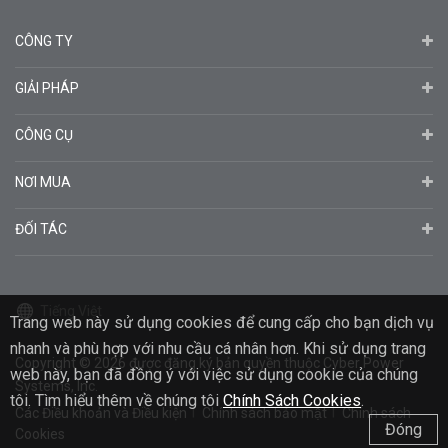
CÔNG TY
GIẢI PHÁP
CÔNG CỤ
NƠI MUA
ĐỐI TÁC
Tiếng Việt
Trang web này sử dụng cookies để cung cấp cho bạn dịch vụ
nhanh và phù hợp với nhu cầu cá nhân hơn. Khi sử dụng trang
Copyright
© 2026
được đăng ký bản quyền thuộc Cyber ​​Power
web này, bạn đã đồng ý với việc sử dụng cookie của chúng
Systems, Inc.
tôi. Tìm hiểu thêm về chúng tôi
Chính Sách Cookies
.
Các Điều khoản và Điều kiện
Chính sách bảo mật
Chính sách
Đóng
Cookies