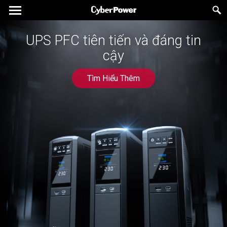
UPS PFC tiên tiến và đáng tin
UPS Dạng Brick Tiết Kiệm
Năng Lượng
cậy
Tìm Hiểu Thêm
Tìm Hiểu Thêm