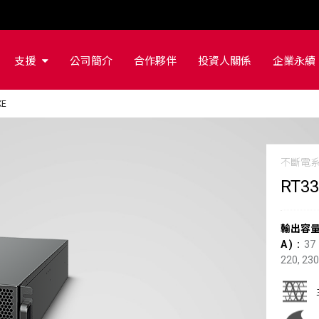
支援
公司簡介
合作夥伴
投資人關係
企業永續
KE
不斷電系
RT3
輸出容量 
A
)
37
220, 230