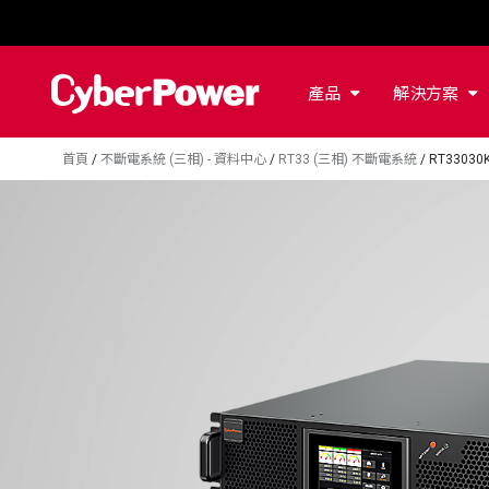
產品
解決方案
首頁
/
不斷電系統 (三相) - 資料中心
/
RT33 (三相) 不斷電系統
/
RT33030