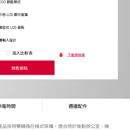
ECO 節能模式
彩色 LCD 顯示螢幕
觸控式 LCD 面板
雙輸入設計
加入比較表
下載規格書
銷售據點
供電時間
週邊配件
源。此產品採用雙轉換在線式架構，適合用於後勤辦公室、機