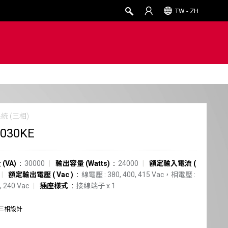
TW - ZH
統 (三相)
3030KE
(VA)
30000
輸出容量 (Watts)
24000
額定輸入電流
(
額定輸出電壓
(
Vac
)
線電壓 : 380, 400, 415 Vac，相電壓 :
, 240 Vac
插座樣式
接線端子
x
1
三相設計