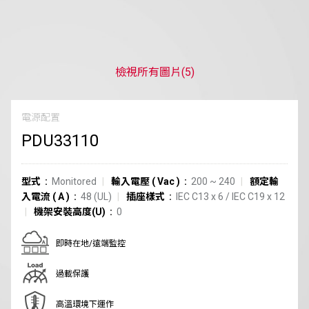
檢視所有圖片
(5)
電源配置
PDU33110
型式
Monitored
輸入電壓
(
Vac
)
200 ~ 240
額定輸
入電流
(
A
)
48
(UL)
插座樣式
IEC C13
x
6
/
IEC C19
x
12
機架安裝高度(U)
0
即時在地/遠端監控
過載保護
高溫環境下運作