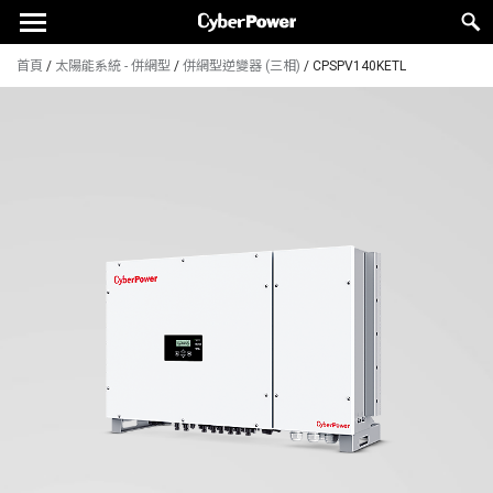
首頁
/
太陽能系統 - 併網型
/
併網型逆變器 (三相)
/
CPSPV140KETL