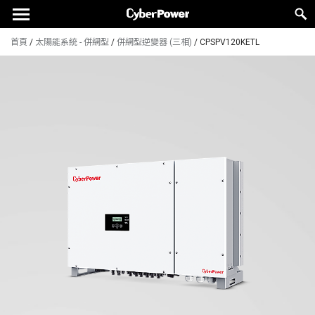
首頁
/
太陽能系統 - 併網型
/
併網型逆變器 (三相)
/
CPSPV120KETL