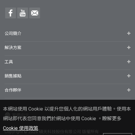
公司簡介
解決方案
工具
銷售據點
合作夥伴
本網站使用 Cookie 以提升您個人化的網站用戶體驗。使用本
繁體中文
網站即代表您同意我們於網站中使用 Cookie 。瞭解更多
Cookie 使用政策
.
Copyright
© 2026
碩天科技股份有限公司 版權所有