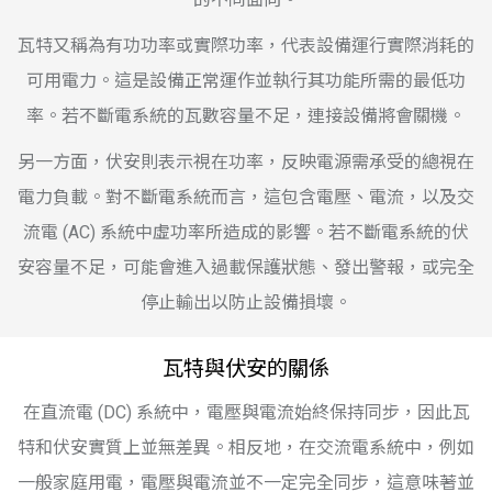
瓦特又稱為有功功率或實際功率，代表設備運行實際消耗的
可用電力。這是設備正常運作並執行其功能所需的最低功
率。若不斷電系統的瓦數容量不足，連接設備將會關機。
另一方面，伏安則表示視在功率，反映電源需承受的總視在
電力負載。對不斷電系統而言，這包含電壓、電流，以及交
流電 (AC) 系統中虛功率所造成的影響。若不斷電系統的伏
安容量不足，可能會進入過載保護狀態、發出警報，或完全
停止輸出以防止設備損壞。
瓦特與伏安的關係
在直流電 (DC) 系統中，電壓與電流始終保持同步，因此瓦
特和伏安實質上並無差異。相反地，在交流電系統中，例如
一般家庭用電，電壓與電流並不一定完全同步，這意味著並