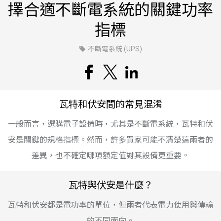
擇合適不斷電系統的關鍵功率
指標
不斷電系統 (UPS)
瓦特和伏安間的常見混淆
一般而言，選購電子設備時，尤其是不斷電系統，瓦特和伏
安是關鍵的規格指標。然而，許多買家可能不清楚這兩者的
差異，也不確定哪項額定值對其設備更重要。
瓦特與伏安是什麼？
瓦特和伏安都是電功率的單位，但兩者代表電力使用與傳輸
的不同面向。