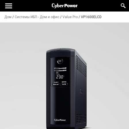
Дом
/
Системы ИБП - Дом и офис
/
Value Pro
/
VP1600ELCD