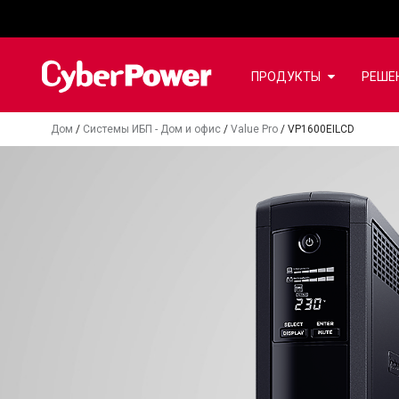
ПРОДУКТЫ
РЕШЕ
Дом
/
Системы ИБП - Дом и офис
/
Value Pro
/
VP1600EILCD