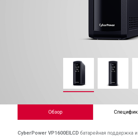
Обзор
Специфик
CyberPower
VP1600EILCD
батарейная поддержка и