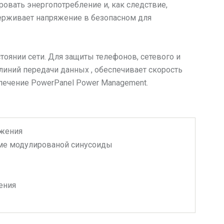
овать энергопотребление и, как следствие,
держивает напряжение в безопасном для
янии сети. Для защиты телефонов, сетевого и
иний передачи данных , обеспечивает скорость
печение PowerPanel Power Management.
ежения
ме модулированой синусоиды
ения