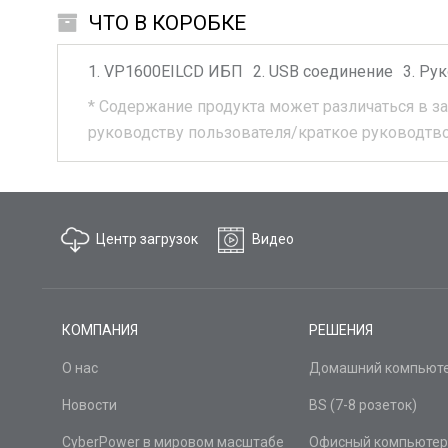
ЧТО В КОРОБКЕ
VP1600EILCD
ИБП
USB соединение
Рук
*
Содержание продукта может различаться в з
руководству пользователя/краткое руководтв
Центр загрузок
Видео
КОМПАНИЯ
РЕШЕНИЯ
О нас
Домашний компьют
Новости
BS (7-8 розеток)
CyberPower в мировом масштабе
Офисный компьютер