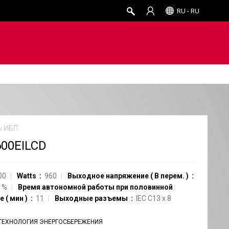
RU - RU
ы ИБП
00EILCD
00
Watts
960
Выходное напряжение
(
В перем.
)
%
Время автономной работы при половинной
ке
(
мин
)
11
Выходные разъемы
IEC C13
x
8
ТЕХНОЛОГИЯ ЭНЕРГОСБЕРЕЖЕНИЯ