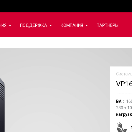
НИЯ
ПОДДЕРЖКА
КОМПАНИЯ
ПАРТНЕРЫ
Систем
VP16
ВА
16
230
±
10
нагруз