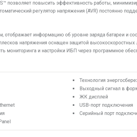
PS™ позволяет повысить эффективность работы, минимизир
втоматический регулятор напряжения (AVR) постоянно под
тображает информацию об уровне заряда батареи и состо
плесков напряжения оснащен защитой высокоскоростных л
сть мониторинга и настройки ИБП через программное обес
Технология энергосбер
Выходный сигнал в фор
ЖК дисплей
hernet
USB-порт подключения
ия
Серийный порт подключ
Panel