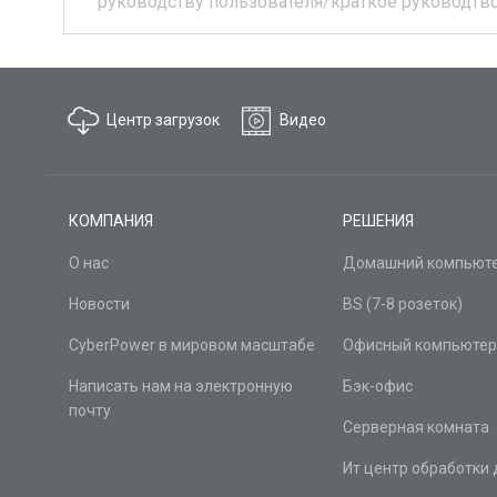
руководству пользователя/краткое руководтв
Центр загрузок
Видео
КОМПАНИЯ
РЕШЕНИЯ
О нас
Домашний компьют
Новости
BS (7-8 розеток)
CyberPower в мировом масштабе
Офисный компьютер
Написать нам на электронную
Бэк-офис
почту
Серверная комната
Ит центр обработки