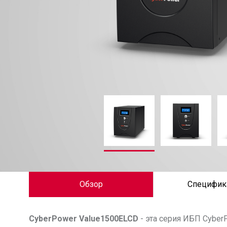
Обзор
Специфик
CyberPower
Value1500ELCD
- эта серия ИБП Cybe