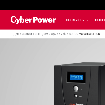
ПРОДУКТЫ
РЕШЕ
Дом
/
Системы ИБП - Дом и офис
/
Value SOHO
/
Value1500ELCD