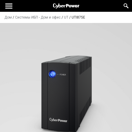
Дом
/
Системы ИБП - Дом и офис
/
UT
/
UTI875E