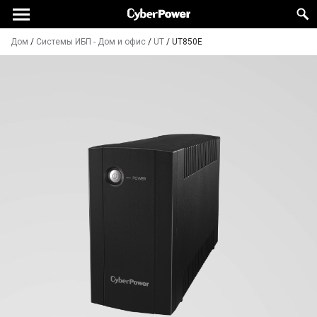
Дом
/
Системы ИБП - Дом и офис
/
UT
/
UT850E