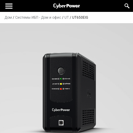
Дом
/
Системы ИБП - Дом и офис
/
UT
/
UT650EIG