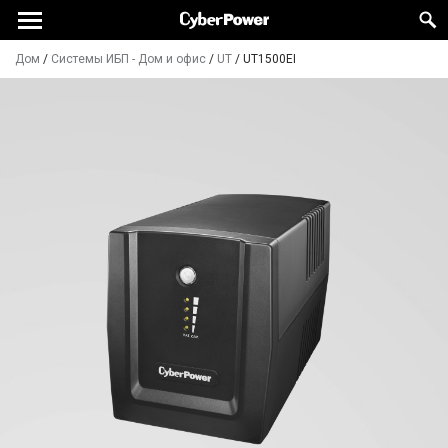
Дом
/
Системы ИБП - Дом и офис
/
UT
/
UT1500EI