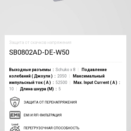
Защита от скачков напряжения
SB0802AD-DE-W50
Выходные разъемы
Schuko
x
8
Подавление
колебаний
(
Джоули
)
2050
Максимальный
импульсный ток
(
A
)
52500
Max. Input Current
(
A
)
10
Длина шнура (M)
5
ЗАЩИТА ОТ ПЕРЕНАПРЯЖЕНИЯ
EMI И RFI ФИЛЬТРАЦИЯ
ПЕРЕГРУЗОЧНАЯ СПОСОБНОСТЬ