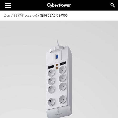
Дом
/
BS (7-8 розеток)
/
SB0802AD-DE-W50