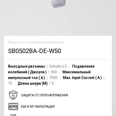
Защита от скачков напряжения
SB0502BA-DE-W50
Выходные разъемы
Schuko
x
5
Подавление
колебаний
(
Джоули
)
350
Максимальный
импульсный ток
(
A
)
7500
Max. Input Current
(
A
)
10
Длина шнура (M)
5
ЗАЩИТА ОТ ПЕРЕНАПРЯЖЕНИЯ
EMI И RFI ФИЛЬТРАЦИЯ