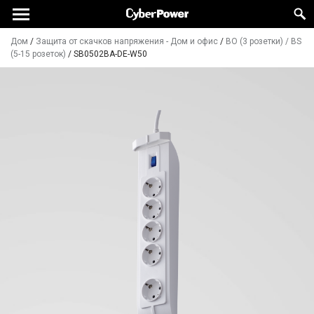
Дом
/
Защита от скачков напряжения - Дом и офис
/
BO (3 розетки) / BS
(5-15 розеток)
/
SB0502BA-DE-W50