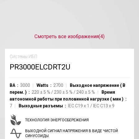
Смотреть все изображения
(4)
Системы ИБП
PR3000ELCDRT2U
ВА
3000
Watts
2700
Выходное напряжение
(
В
перем.
)
220
±
5
%
/
230
±
5
%
/
240
±
5
%
Время
автономной работы при половинной нагрузке
(
мин
)
7
Выходные разъемы
IEC C19
x
1
/
IEC C13
x
9
ТЕХНОЛОГИЯ ЭНЕРГОСБЕРЕЖЕНИЯ
ВЫХОДНОЙ СИГНАЛ НАПРЯЖЕНИЯ В ВИДЕ ЧИСТОЙ
СИНУСОИДЫ