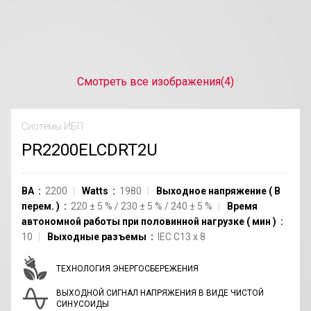
Смотреть все изображения
(4)
Системы ИБП
PR2200ELCDRT2U
ВА
2200
Watts
1980
Выходное напряжение
(
В
перем.
)
220
±
5
%
/
230
±
5
%
/
240
±
5
%
Время
автономной работы при половинной нагрузке
(
мин
)
10
Выходные разъемы
IEC C13
x
8
ТЕХНОЛОГИЯ ЭНЕРГОСБЕРЕЖЕНИЯ
ВЫХОДНОЙ СИГНАЛ НАПРЯЖЕНИЯ В ВИДЕ ЧИСТОЙ
СИНУСОИДЫ