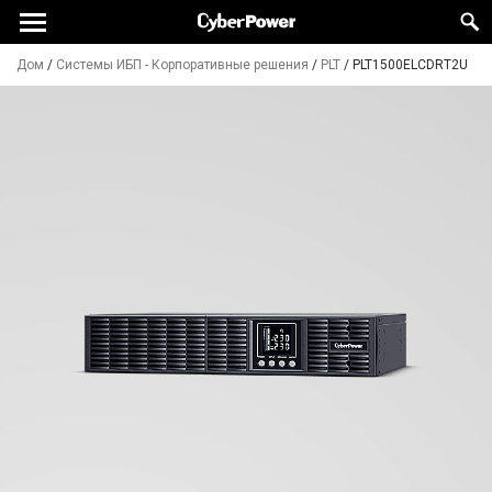
Дом
/
Системы ИБП - Корпоративные решения
/
PLT
/
PLT1500ELCDRT2U