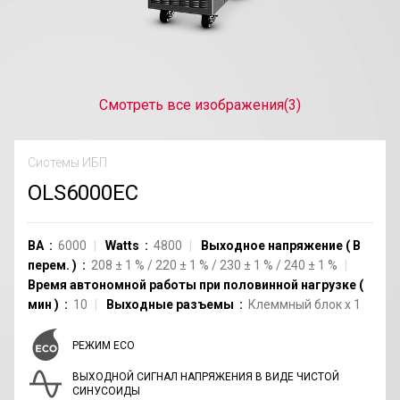
Смотреть все изображения
(3)
Системы ИБП
OLS6000EC
ВА
6000
Watts
4800
Выходное напряжение
(
В
перем.
)
208
±
1
%
/
220
±
1
%
/
230
±
1
%
/
240
±
1
%
Время автономной работы при половинной нагрузке
(
мин
)
10
Выходные разъемы
Клеммный блок
x
1
РЕЖИМ ECO
ВЫХОДНОЙ СИГНАЛ НАПРЯЖЕНИЯ В ВИДЕ ЧИСТОЙ
СИНУСОИДЫ