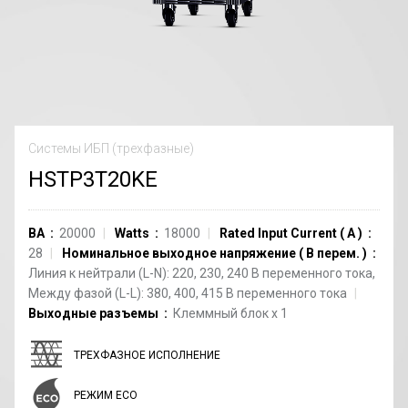
Системы ИБП (трехфазные)
HSTP3T20KE
ВА
20000
Watts
18000
Rated Input Current
(
A
)
28
Номинальное выходное напряжение
(
В перем.
)
Линия к нейтрали (L-N): 220, 230, 240 В переменного тока,
Между фазой (L-L): 380, 400, 415 В переменного тока
Выходные разъемы
Клеммный блок
x
1
ТРЕХФАЗНОЕ ИСПОЛНЕНИЕ
РЕЖИМ ECO