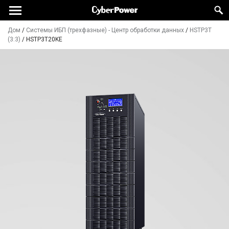
Дом
/
Системы ИБП (трехфазные) - Центр обработки данных
/
HSTP3T
(3:3)
/
HSTP3T20KE