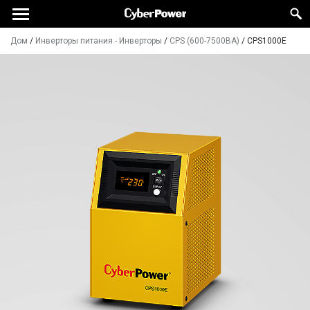
Дом
/
Инверторы питания - Инверторы
/
CPS (600-7500ВА)
/
CPS1000E