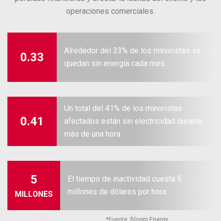
operaciones comerciales.
Alrededor del 33% de los minoristas se
0.33
quedan sin energía cada mes.
Un total del 41% de los minoristas
0.41
afectados están sin electricidad durante
más de una hora.
5
El tiempo de inactividad cuesta 5
millones de dólares por hora.
MILLONES
*
Fuente: Bloom Energy