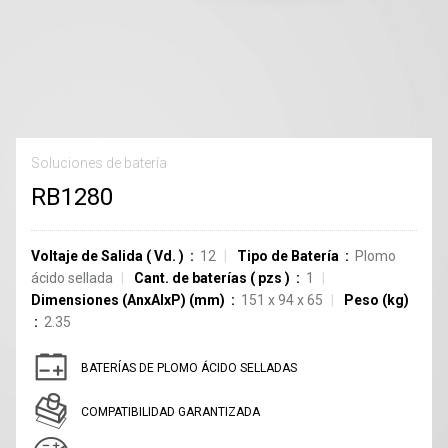
Soluciones de batería
RB1280
Voltaje de Salida
(
Vd.
)
12
Tipo de Batería
Plomo
ácido sellada
Cant. de baterías
(
pzs
)
1
Dimensiones (AnxAlxP) (mm)
151 x 94 x 65
Peso (kg)
2.35
BATERÍAS DE PLOMO ÁCIDO SELLADAS
COMPATIBILIDAD GARANTIZADA