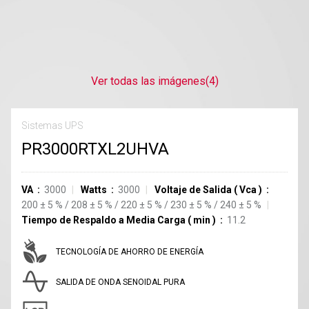
Ver todas las imágenes
(4)
Sistemas UPS
PR3000RTXL2UHVA
VA
3000
Watts
3000
Voltaje de Salida
(
Vca
)
200
±
5
%
/
208
±
5
%
/
220
±
5
%
/
230
±
5
%
/
240
±
5
%
Tiempo de Respaldo a Media Carga
(
min
)
11.2
TECNOLOGÍA DE AHORRO DE ENERGÍA
SALIDA DE ONDA SENOIDAL PURA