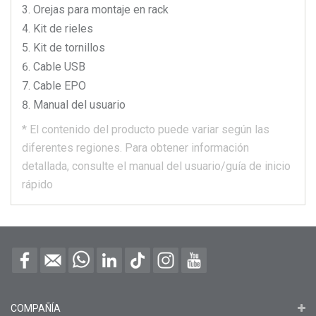
Orejas para montaje en rack
Kit de rieles
Kit de tornillos
Cable USB
Cable EPO
Manual del usuario
*
El contenido del producto puede variar según las
diferentes regiones.
Para obtener información
detallada, consulte el manual del usuario/guía de inicio
rápido
COMPAÑÍA