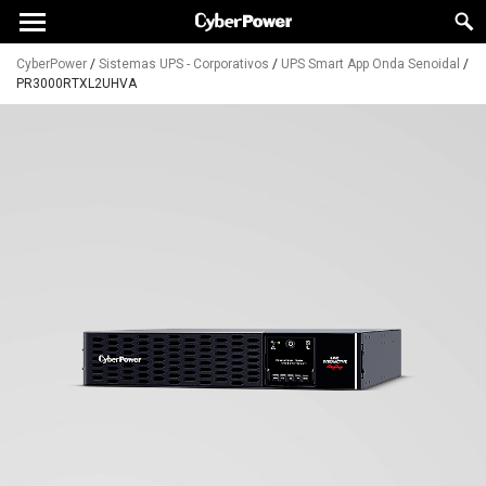
CyberPower
/
Sistemas UPS - Corporativos
/
UPS Smart App Onda Senoidal
/
PR3000RTXL2UHVA