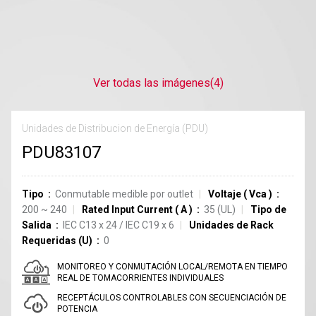
Ver todas las imágenes
(4)
Unidades de Distribucion de Energía (PDU)
PDU83107
Tipo
Conmutable medible por outlet
Voltaje
(
Vca
)
200 ~ 240
Rated Input Current
(
A
)
35
(UL)
Tipo de
Salida
IEC C13
x
24
/
IEC C19
x
6
Unidades de Rack
Requeridas (U)
0
MONITOREO Y CONMUTACIÓN LOCAL/REMOTA EN TIEMPO
REAL DE TOMACORRIENTES INDIVIDUALES
RECEPTÁCULOS CONTROLABLES CON SECUENCIACIÓN DE
POTENCIA