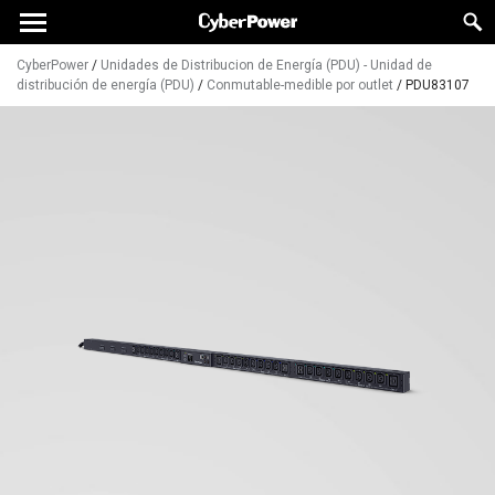
CyberPower
/
Unidades de Distribucion de Energía (PDU) - Unidad de
distribución de energía (PDU)
/
Conmutable-medible por outlet
/
PDU83107