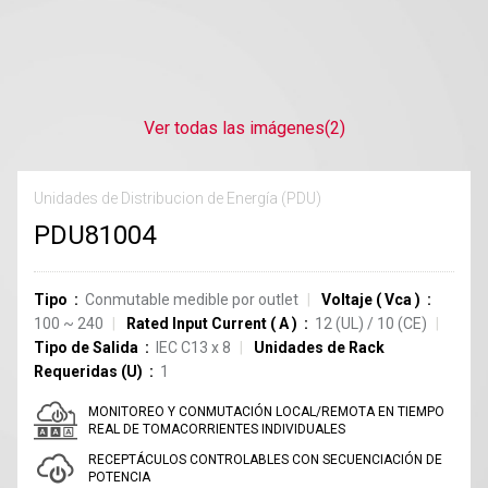
Ver todas las imágenes
(2)
Unidades de Distribucion de Energía (PDU)
PDU81004
Tipo
Conmutable medible por outlet
Voltaje
(
Vca
)
100 ~ 240
Rated Input Current
(
A
)
12
(UL)
/
10
(CE)
Tipo de Salida
IEC C13
x
8
Unidades de Rack
Requeridas (U)
1
MONITOREO Y CONMUTACIÓN LOCAL/REMOTA EN TIEMPO
REAL DE TOMACORRIENTES INDIVIDUALES
RECEPTÁCULOS CONTROLABLES CON SECUENCIACIÓN DE
POTENCIA