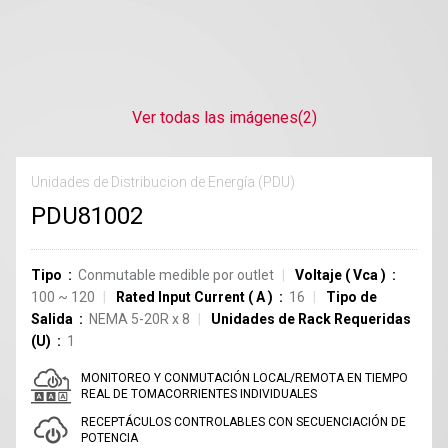
Ver todas las imágenes
(2)
Unidades de Distribucion de Energía (PDU)
PDU81002
Tipo
Conmutable medible por outlet
Voltaje
(
Vca
)
100 ~ 120
Rated Input Current
(
A
)
16
Tipo de
Salida
NEMA 5-20R
x
8
Unidades de Rack Requeridas
(U)
1
MONITOREO Y CONMUTACIÓN LOCAL/REMOTA EN TIEMPO
REAL DE TOMACORRIENTES INDIVIDUALES
RECEPTÁCULOS CONTROLABLES CON SECUENCIACIÓN DE
POTENCIA