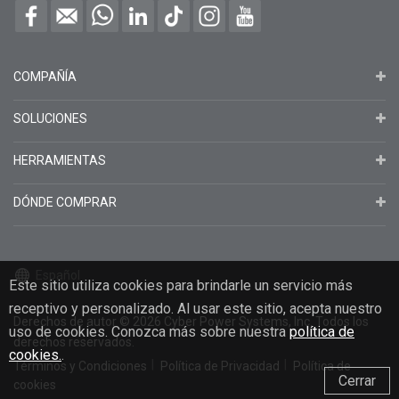
COMPAÑÍA
SOLUCIONES
HERRAMIENTAS
DÓNDE COMPRAR
Español
Este sitio utiliza cookies para brindarle un servicio más
receptivo y personalizado. Al usar este sitio, acepta nuestro
Derechos de autor
© 2026
Cyber Power Systems, Inc. Todos los
uso de cookies. Conozca más sobre nuestra
política de
derechos reservados.
cookies.
.
Términos y Condiciones
Política de Privacidad
Política de
Cerrar
cookies