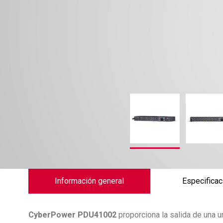
Información general
Especificac
CyberPower
PDU41002
proporciona la salida de una 