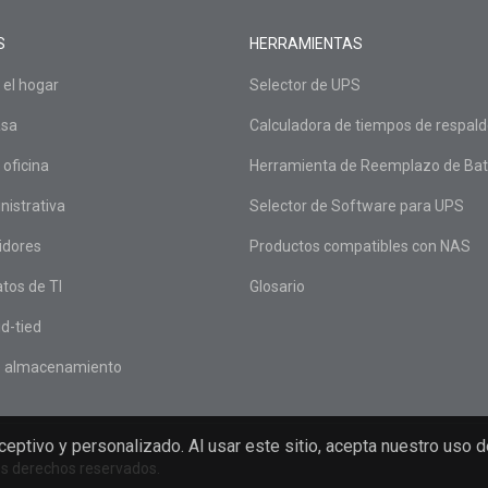
S
HERRAMIENTAS
 el hogar
Selector de UPS
asa
Calculadora de tiempos de respal
 oficina
Herramienta de Reemplazo de Bat
nistrativa
Selector de Software para UPS
idores
Productos compatibles con NAS
tos de TI
Glosario
d-tied
e almacenamiento
receptivo y personalizado. Al usar este sitio, acepta nuestro us
os derechos reservados.