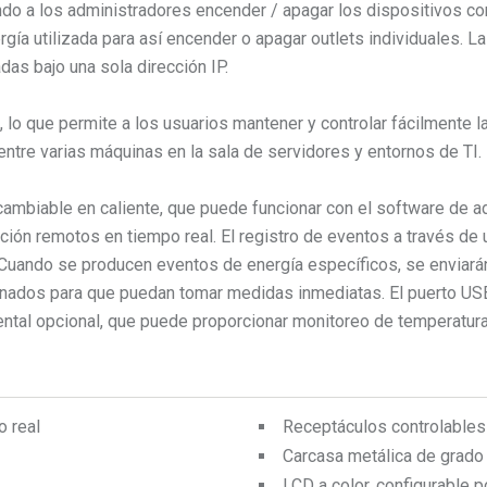
iendo a los administradores encender / apagar los dispositivos 
gía utilizada para así encender o apagar outlets individuales. 
as bajo una sola dirección IP.
ria, lo que permite a los usuarios mantener y controlar fácilment
 entre varias máquinas en la sala de servidores y entornos de TI.
rcambiable en caliente, que puede funcionar con el software de 
ción remotos en tiempo real. El registro de eventos a través de
. Cuando se producen eventos de energía específicos, se enviará
nados para que puedan tomar medidas inmediatas. El puerto USB 
ental opcional, que puede proporcionar monitoreo de temperatura
o real
Receptáculos controlables
Carcasa metálica de grado 
LCD a color, configurable p