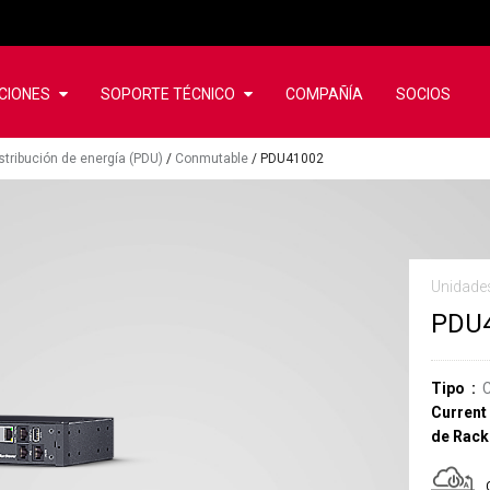
CIONES
SOPORTE TÉCNICO
COMPAÑÍA
SOCIOS
istribución de energía (PDU)
/
Conmutable
/
PDU41002
Unidades
PDU
Tipo
Current
de Rack