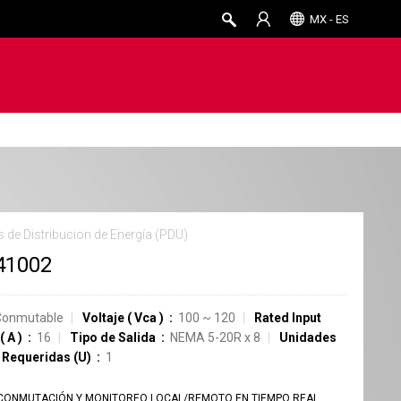
MX - ES
 de Distribucion de Energía (PDU)
41002
Conmutable
Voltaje
(
Vca
)
100 ~ 120
Rated Input
(
A
)
16
Tipo de Salida
NEMA 5-20R
x
8
Unidades
 Requeridas (U)
1
CONMUTACIÓN Y MONITOREO LOCAL/REMOTO EN TIEMPO REAL