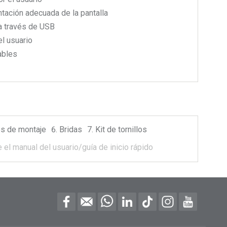
ntación adecuada de la pantalla
a través de USB
el usuario
ables
s de montaje
Bridas
Kit de tornillos
 el manual del usuario/guía de inicio rápido