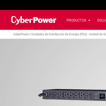
PRODUCTOS
SOLU
CyberPower
/
Unidades de Distribucion de Energía (PDU) - Unidad de d