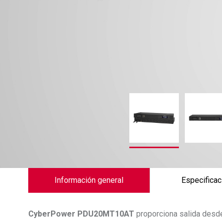
Información general
Especificac
CyberPower
PDU20MT10AT
proporciona salida desde