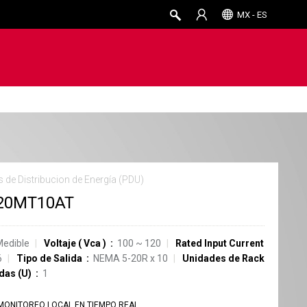
MX - ES
 de Distribucion de Energía (PDU)
20MT10AT
Medible
Voltaje
(
Vca
)
100 ~ 120
Rated Input Current
6
Tipo de Salida
NEMA 5-20R
x
10
Unidades de Rack
das (U)
1
MONITOREO LOCAL EN TIEMPO REAL