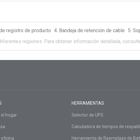
 de registro de producto
Bandeja de retención de cable
So
diferentes regiones.
Para obtener información detallada, consulte
S
HERRAMIENTAS
 el hogar
Selector de UPS
asa
Calculadora de tiempos de respal
 oficina
Herramienta de Reemplazo de Bat