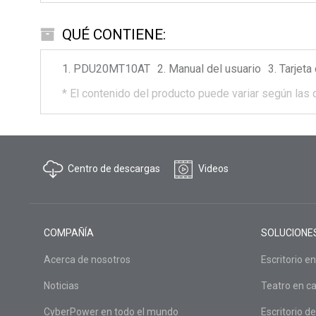
QUÉ CONTIENE:
PDU20MT10AT
Manual del usuario
Tarjeta
*
El contenido del producto puede variar según las 
Centro de descargas
Videos
COMPAÑÍA
SOLUCIONE
Acerca de nosotros
Escritorio en
Noticias
Teatro en c
CyberPower en todo el mundo
Escritorio de