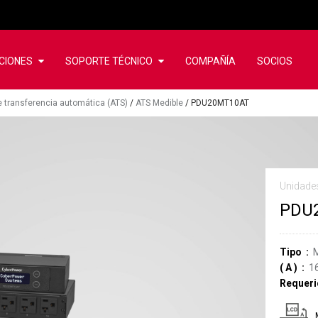
CIONES
SOPORTE TÉCNICO
COMPAÑÍA
SOCIOS
de transferencia automática (ATS)
/
ATS Medible
/
PDU20MT10AT
Unidades
PDU
Tipo
(
A
)
1
Requeri