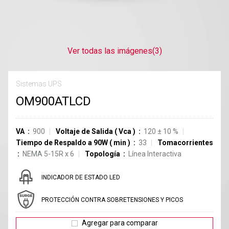
Ver todas las imágenes
(3)
Sistemas UPS
OM900ATLCD
VA
900
Voltaje de Salida
(
Vca
)
120
±
10
%
Tiempo de Respaldo a 90W
(
min
)
33
Tomacorrientes
NEMA 5-15R
x
6
Topología
Línea Interactiva
INDICADOR DE ESTADO LED
PROTECCIÓN CONTRA SOBRETENSIONES Y PICOS
Agregar para comparar