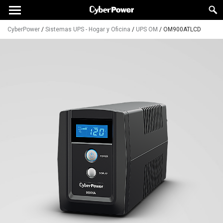
CyberPower
/
Sistemas UPS - Hogar y Oficina
/
UPS OM
/
OM900ATLCD