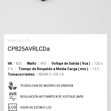
Sistemas UPS
CP825AVRLCDa
VA
825
Watts
450
Voltaje de Salida
(
Vca
)
120
±
5
%
Tiempo de Respaldo a Media Carga
(
min
)
13.5
Tomacorrientes
NEMA 5-15R
x
8
TECNOLOGÍA DE AHORRO DE ENERGÍA
REGULACIÓN AUTOMÁTICA DE VOLTAJE (AVR)
VISOR DE ESTADO LCD