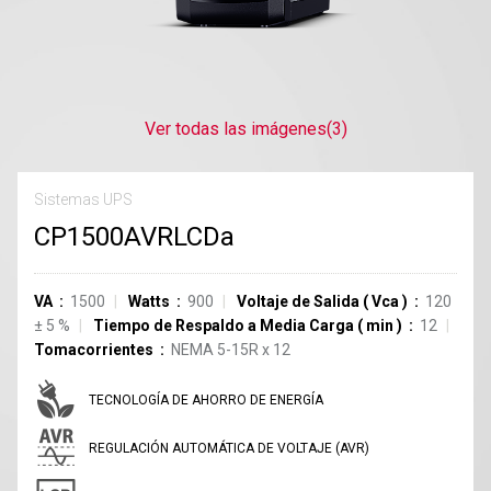
Ver todas las imágenes
(3)
Sistemas UPS
CP1500AVRLCDa
VA
1500
Watts
900
Voltaje de Salida
(
Vca
)
120
±
5
%
Tiempo de Respaldo a Media Carga
(
min
)
12
Tomacorrientes
NEMA 5-15R
x
12
TECNOLOGÍA DE AHORRO DE ENERGÍA
REGULACIÓN AUTOMÁTICA DE VOLTAJE (AVR)