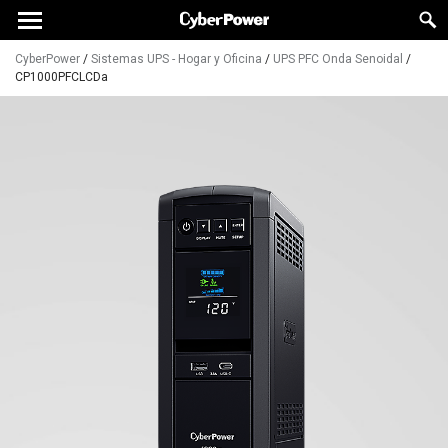
CyberPower
/
Sistemas UPS - Hogar y Oficina
/
UPS PFC Onda Senoidal
/
CP1000PFCLCDa