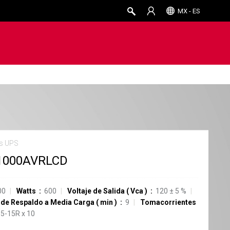
MX - ES
s UPS
1000AVRLCD
00
Watts
600
Voltaje de Salida
(
Vca
)
120
±
5
%
de Respaldo a Media Carga
(
min
)
9
Tomacorrientes
5-15R
x
10