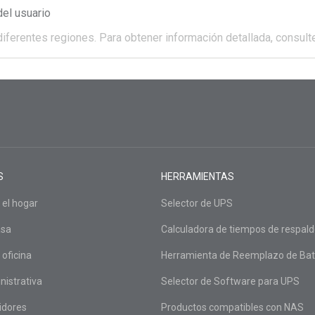
el usuario
diferentes regiones.
Para obtener información detallada, consulte
S
HERRAMIENTAS
 el hogar
Selector de UPS
asa
Calculadora de tiempos de respal
 oficina
Herramienta de Reemplazo de Bat
nistrativa
Selector de Software para UPS
idores
Productos compatibles con NAS