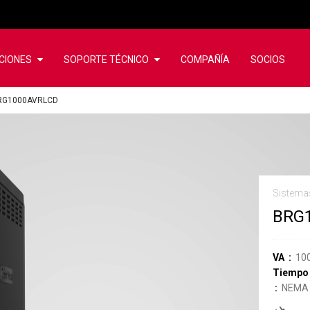
CIONES
SOPORTE TÉCNICO
COMPAÑÍA
SOCIOS
RG1000AVRLCD
Sistema
BRG
VA
10
Tiempo 
NEMA 