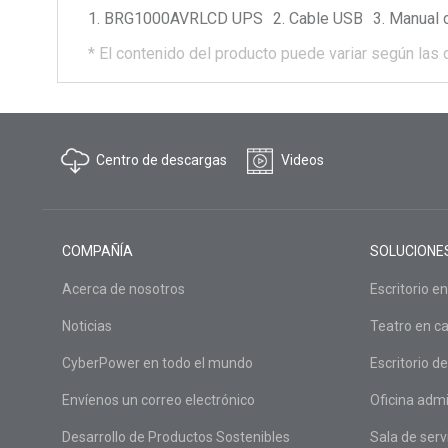
BRG1000AVRLCD
UPS
Cable USB
Manual d
*
El contenido del producto puede variar según las 
Centro de descargas
Videos
COMPAÑÍA
SOLUCIONE
Acerca de nosotros
Escritorio en
Noticias
Teatro en c
CyberPower en todo el mundo
Escritorio de
Envíenos un correo electrónico
Oficina admi
Desarrollo de Productos Sostenibles
Sala de serv