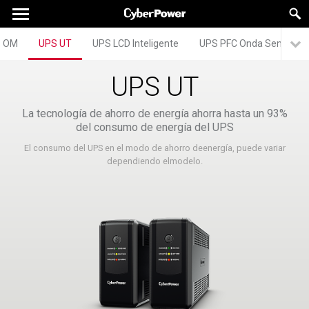
 OM
UPS UT
UPS LCD Inteligente
UPS PFC Onda Senoidal
UPS UT
La tecnología de ahorro de energía ahorra hasta un 93%
del consumo de energía del UPS
El consumo del UPS en el modo de ahorro deenergía, puede variar
dependiendo elmodelo.